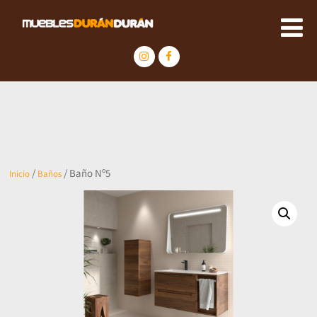
/
/ Baño Nº5
Inicio
Baños