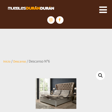
/
/ Descanso Nº6
Inicio
Descanso