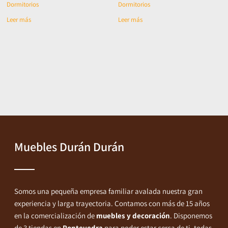
Dormitorios
Dormitorios
Leer más
Leer más
Muebles Durán Durán
Somos una pequeña empresa familiar avalada nuestra gran
experiencia y larga trayectoria. Contamos con más de 15 años
en la comercialización de
muebles y decoración
. Disponemos
de 3 tiendas en
Pontevedra
para poder estar cerca de ti, todas