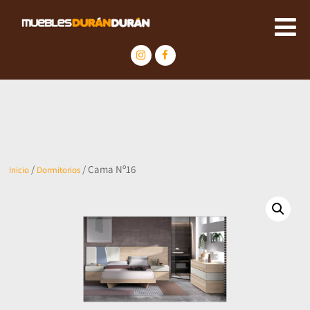
/
/ Cama Nº16
Inicio
Dormitorios