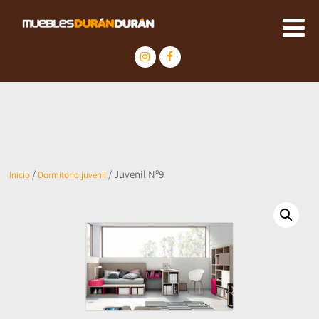
/
/ Juvenil Nº9
Inicio
Dormitorio juvenil