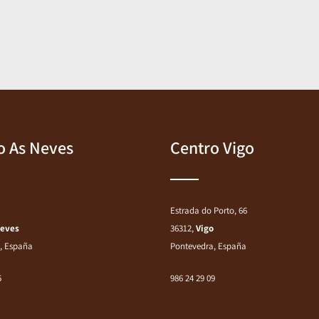
o As Neves
Centro Vigo
Estrada do Porto, 66
Neves
36312,
Vigo
, España
Pontevedra, España
5
986 24 29 09