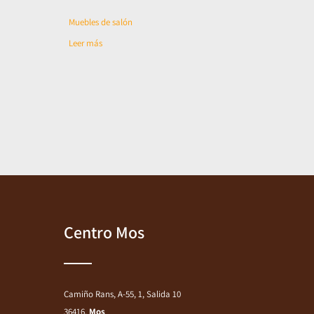
Muebles de salón
Leer más
Centro Mos
Camiño Rans, A-55, 1, Salida 10
36416,
Mos