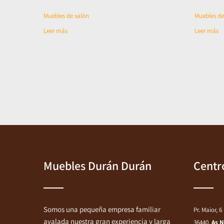
Muebles de salón
Muebles de
Leer más
Leer más
Muebles Durán Durán
Centr
Somos una pequeña empresa familiar
Pr. Maior, 6
avalada nuestra gran experiencia y larga
36440,
As 