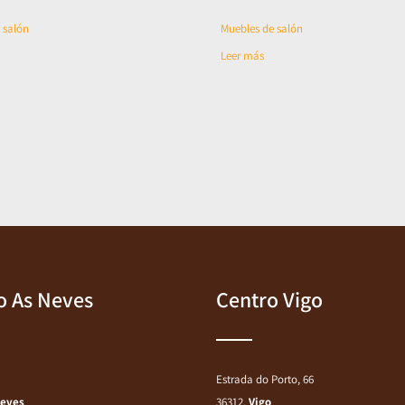
 salón
Muebles de salón
Leer más
o As Neves
Centro Vigo
Estrada do Porto, 66
Neves
36312,
Vigo