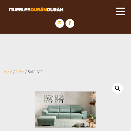
/
/ Sofá Nº1
Inicio
Sofás